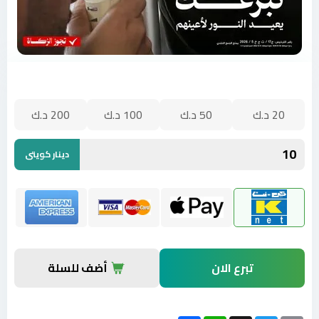
20
د.ك‎
50
د.ك‎
100
د.ك‎
200
د.ك‎
دينار كويتى
تبرع الان
أضف للسلة