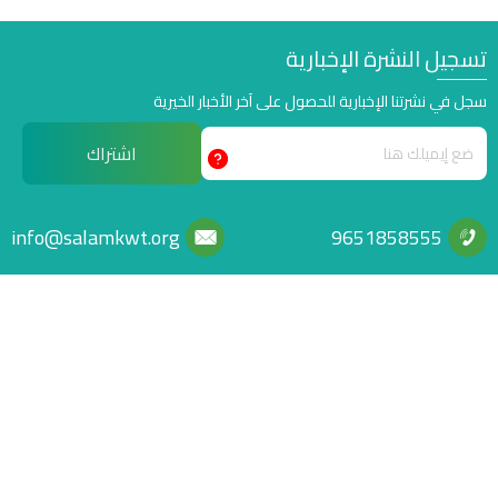
تسجيل النشرة الإخبارية
سجل في نشرتنا الإخبارية للحصول على آخر الأخبار الخيرية
اشتراك
info@salamkwt.org
9651858555
عن الجمعية
جمعية إنسانية خيرية تنموية تأهيلية عالمية متميزة هدفها رفع معاناة
المجتمعات وتمكينها من خلال مشاريع وبرامج إنسانية خيرية تنموية تأهيلية
وشراكات استراتيجية عالمية وكفاءات بشرية متخصصة
روابط سريعة
الرئيسية
سياسة الخصوصية