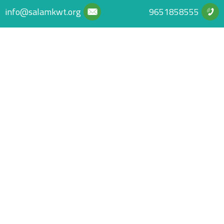
info@salamkwt.org
9651858555
عن الجمعية
جمعية إنسانية خيرية تنموية تأهيلية عالمية متميزة هدفها رفع معاناة
المجتمعات وتمكينها من خلال مشاريع وبرامج إنسانية خيرية تنموية تأهيلية
وشراكات استراتيجية عالمية وكفاءات بشرية متخصصة
روابط سريعة
الرئيسية
سياسة الخصوصية
الحملات
مشاريعنا الخيرية
© جمعية السلام للأعمال الإنسانية والخيرية