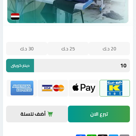
20
د.ك‎
25
د.ك‎
30
د.ك‎
دينار كويتى
تبرع الان
أضف للسلة