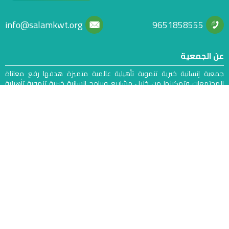
info@salamkwt.org
9651858555
ن الجمعية
معية إنسانية خيرية تنموية تأهيلية عالمية متميزة هدفها رفع معاناة
لمجتمعات وتمكينها من خلال مشاريع وبرامج إنسانية خيرية تنموية تأهيلية
شراكات استراتيجية عالمية وكفاءات بشرية متخصصة
وابط سريعة
الرئيسية
سياسة الخصوصية
الحملات
مشاريعنا الخيرية
جمعية السلام للأعمال الإنسانية والخيرية